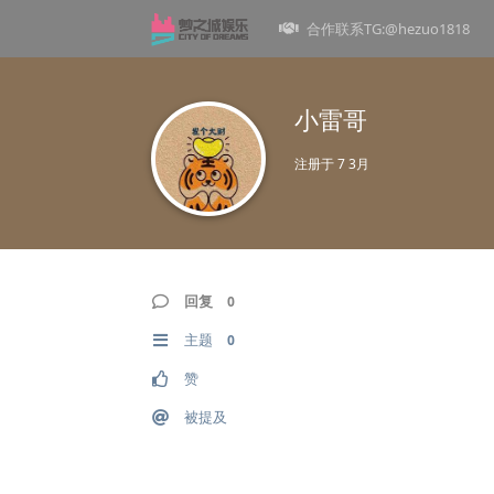
合作联系TG:@hezuo1818
小雷哥
注册于
7 3月
回复
0
主题
0
赞
被提及