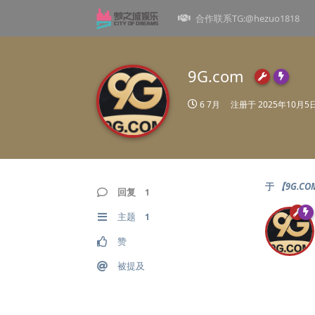
合作联系TG:@hezuo1818
9G.​com
6 7月
注册于
2025年10月5
于
【9G.C
回复
1
主题
1
赞
被提及