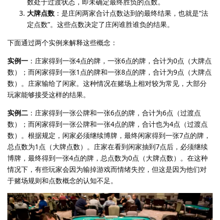
数处于过渡状态，即未确定最终胜负的点数。
大牌点数
：是庄闲两家合计点数达到的最终结果，也就是“法
定点数”。这些点数决定了庄闲谁胜谁负的结果。
下面通过两个实例来解释这些概念：
实例一
：庄家得到一张4点的牌，一张6点的牌，合计为0点（大牌点
数）；而闲家得到一张1点的牌和一张8点的牌，合计为9点（大牌点
数）。庄家输给了闲家。这种情况在赌场上相对较为常见，大部分
玩家能够接受这样的结果。
实例二
：庄家得到一张公牌和一张6点的牌，合计为6点（过渡点
数）；而闲家得到一张公牌和一张4点的牌，合计也为4点（过渡点
数）。根据规定，闲家必须继续博牌，最终闲家得到一张7点的牌，
总点数为1点（大牌点数）。庄家在看到闲家抽到7点后，必须继续
博牌，最终得到一张4点的牌，总点数为0点（大牌点数）。在这种
情况下，有些玩家会因为输掉游戏而情绪失控，但这是因为他们对
于赌场规则和点数概念的认知不足。