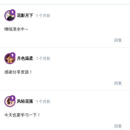
花影月下
1 个月前
继续潜水中～
回复
月色温柔
1 个月前
感谢分享资源！
回复
风轻花落
1 个月前
今天也要学习一下！
回复