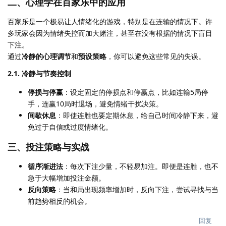
二、心理学在百家乐中的应用
百家乐是一个极易让人情绪化的游戏，特别是在连输的情况下。许
多玩家会因为情绪失控而加大赌注，甚至在没有根据的情况下盲目
下注。
通过
冷静的心理调节
和
预设策略
，你可以避免这些常见的失误。
2.1.
冷静与节奏控制
停损与停赢
：设定固定的停损点和停赢点，比如连输5局停
手，连赢10局时退场，避免情绪干扰决策。
间歇休息
：即使连胜也要定期休息，给自己时间冷静下来，避
免过于自信或过度情绪化。
三、投注策略与实战
循序渐进法
：每次下注少量，不轻易加注。即便是连胜，也不
急于大幅增加投注金额。
反向策略
：当和局出现频率增加时，反向下注，尝试寻找与当
前趋势相反的机会。
回复