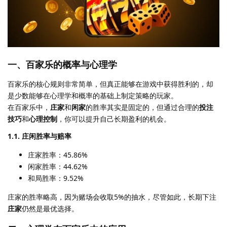
一、百家乐的概率与心理学
百家乐的核心规则非常简单，但真正能够在游戏中获得胜利的，却
是少数能够在心理学和概率的基础上制定策略的玩家。
在百家乐中，
庄家
和
闲家
的胜率其实是固定的，但通过合理的
投注
技巧
和
心理控制
，你可以提升自己长期盈利的机会。
1.1.
庄闲胜率与赔率
庄家胜率：45.86%
闲家胜率：44.62%
和局胜率：9.52%
庄家的胜率略高，因为赌场会收取5%的抽水，尽管如此，长期下注
庄家
仍然是最优选择。