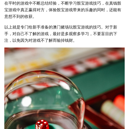
在平时的游戏中不断总结经验，不断学习骰宝游戏技巧，在真钱骰
宝游戏中真正赢得对方，体验骰宝游戏带来的乐趣的同时，还能有
意想不到的收获。
以上就是专门给新手准备的澳门赌场玩骰宝游戏的技巧。对于新
手，对自己不了解的游戏，最好是多观察多学习，不要盲目的下
注，以免因为对游戏不了解而输掉钱财。