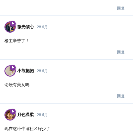
回复
微光倾心
28 6月
楼主辛苦了！
回复
小熊抱抱
28 6月
论坛有美女吗
回复
月色温柔
28 6月
现在这种牛逼社区好少了