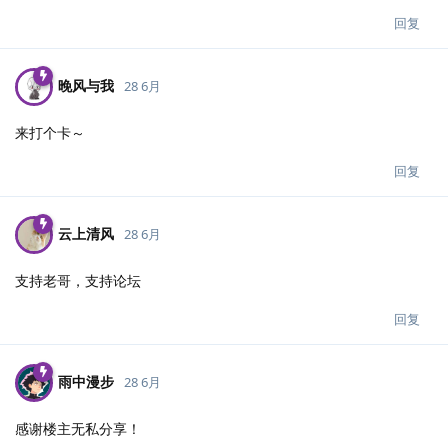
回复
晚风与我
28 6月
来打个卡～
回复
云上清风
28 6月
支持老哥，支持论坛
回复
雨中漫步
28 6月
感谢楼主无私分享！