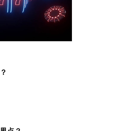
？
界点？