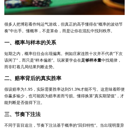
很多人把博彩看作纯运气游戏，但真正的高手懂得在“概率的波动节
奏”中出手。懂概率，不是算命，而是让你在混乱中找到秩序。
一、概率与样本的关系
短期之内，概率往往会出现偏离。例如庄家连胜十次并不代表“下次
该闲了”，而只是“样本偏差”。玩家要学会在
足够样本量
中找规律，
而非盯着几局结果判断走势。
二、赔率背后的真实胜率
假设赔率为1.95，实际需要胜率达到51.3%才能不亏。这意味着即便
你赢多输少，也可能因为赔率差而亏损。懂得换算“真实期望值”，才
能判断是否值得下注。
三、节奏下注法
不同于盲目追注，节奏下注法基于概率的“回归特性”。当出现明显异