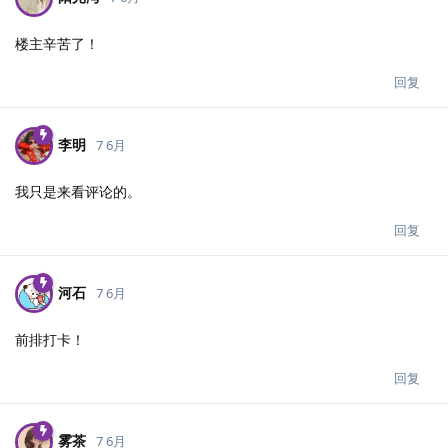
楼主辛苦了！
回复
李明
7 6月
我只是来看评论的。
回复
河石
7 6月
前排打卡！
回复
雾茶
7 6月