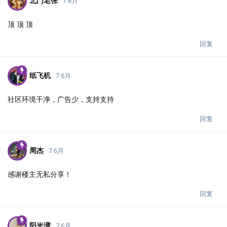
北门老张
7 6月
顶 顶 顶
回复
纸飞机
7 6月
社区环境干净，广告少，支持支持
回复
周杰
7 6月
感谢楼主无私分享！
回复
阳光湾
7 6月