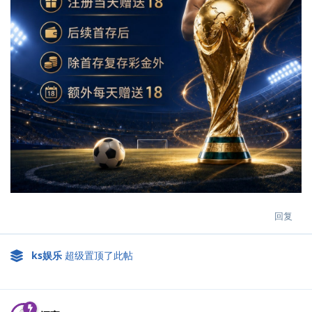
回复
ks娱乐
超级置顶了此帖