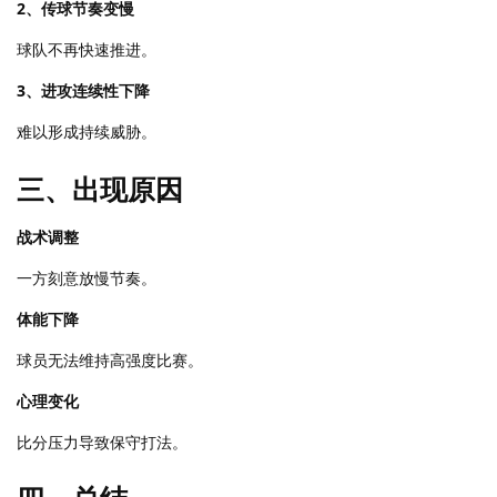
2、传球节奏变慢
球队不再快速推进。
3、进攻连续性下降
难以形成持续威胁。
三、出现原因
战术调整
一方刻意放慢节奏。
体能下降
球员无法维持高强度比赛。
心理变化
比分压力导致保守打法。