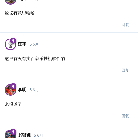
论坛有意思哈哈！
回复
汪宇
5 6月
这里有没有卖百家乐挂机软件的
回复
李明
5 6月
来报道了
回复
老狐狸
5 6月