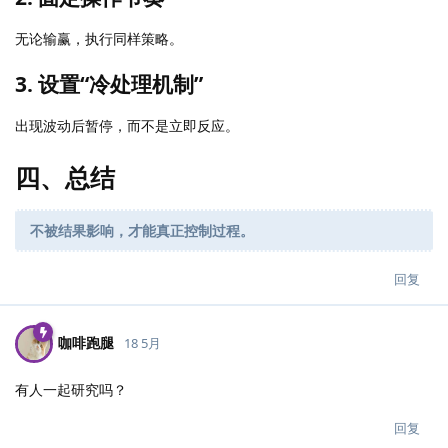
无论输赢，执行同样策略。
3. 设置“冷处理机制”
出现波动后暂停，而不是立即反应。
四、总结
不被结果影响，才能真正控制过程。
回复
咖啡跑腿
18 5月
有人一起研究吗？
回复