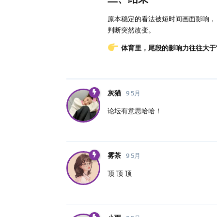
原本稳定的看法被短时间画面影响，
判断突然改变。
体育里，尾段的影响力往往大于
灰猫
9 5月
论坛有意思哈哈！
雾茶
9 5月
顶 顶 顶