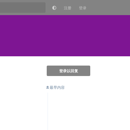
注册
登录
登录以回复
最早内容