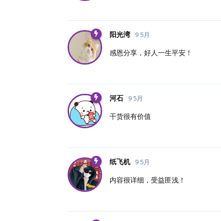
阳光湾
9 5月
感恩分享，好人一生平安！
河石
9 5月
干货很有价值
纸飞机
9 5月
内容很详细，受益匪浅！