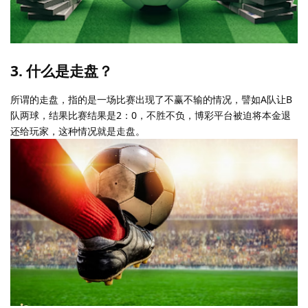
3. 什么是走盘？
所谓的走盘，指的是一场比赛出现了不赢不输的情况，譬如A队让B
队两球，结果比赛结果是2：0，不胜不负，博彩平台被迫将本金退
还给玩家，这种情况就是走盘。