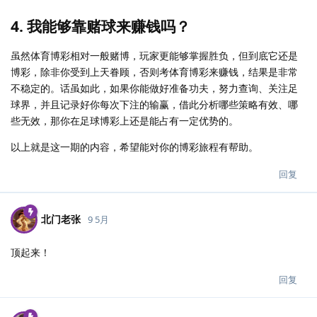
4. 我能够靠赌球来赚钱吗？
虽然体育博彩相对一般赌博，玩家更能够掌握胜负，但到底它还是
博彩，除非你受到上天眷顾，否则考体育博彩来赚钱，结果是非常
不稳定的。话虽如此，如果你能做好准备功夫，努力查询、关注足
球界，并且记录好你每次下注的输赢，借此分析哪些策略有效、哪
些无效，那你在足球博彩上还是能占有一定优势的。
以上就是这一期的内容，希望能对你的博彩旅程有帮助。
回复
北门老张
9 5月
顶起来！
回复