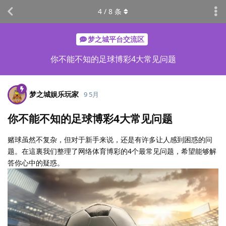
4
/
8
条
梦之城平台交流区
你不能不知的足球博彩4大常见问题
梦之城娱乐玩家
9 5月
你不能不知的足球博彩4大常见问题
赌球虽然不复杂，但对于新手来说，还是有许多让人感到困惑的问
题。在這裏我们整理了网络体育博彩的4个最常见问题，希望能够解
答你心中的疑惑。