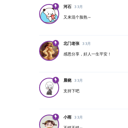
河石
3 3月
又来混个脸熟～
北门老张
3 3月
感恩分享，好人一生平安！
晨晓
3 3月
支持下吧
小雨
3 3月
不错不错～