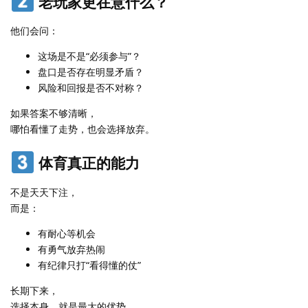
老玩家更在意什么？
他们会问：
这场是不是“必须参与”？
盘口是否存在明显矛盾？
风险和回报是否不对称？
如果答案不够清晰，
哪怕看懂了走势，也会选择放弃。
体育真正的能力
不是天天下注，
而是：
有耐心等机会
有勇气放弃热闹
有纪律只打“看得懂的仗”
长期下来，
选择本身，就是最大的优势。