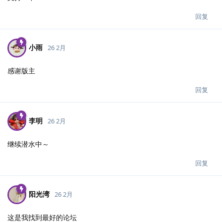
回复
小雨
26 2月
感谢版主
回复
李明
26 2月
继续潜水中～
回复
阳光湾
26 2月
这是我找到最好的论坛