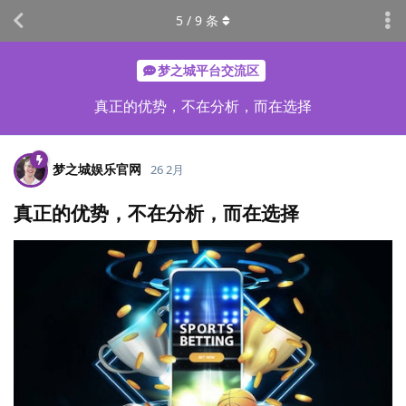
5
/
9
条
梦之城平台交流区
真正的优势，不在分析，而在选择
梦之城娱乐官网
26 2月
真正的优势，不在分析，而在选择