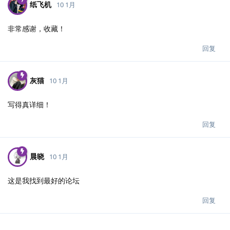
纸飞机
10 1月
非常感谢，收藏！
回复
灰猫
10 1月
写得真详细！
回复
晨晓
10 1月
这是我找到最好的论坛
回复