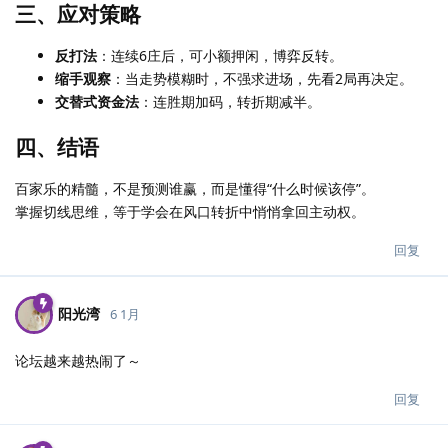
三、应对策略
反打法
：连续6庄后，可小额押闲，博弈反转。
缩手观察
：当走势模糊时，不强求进场，先看2局再决定。
交替式资金法
：连胜期加码，转折期减半。
四、结语
百家乐的精髓，不是预测谁赢，而是懂得“什么时候该停”。
掌握切线思维，等于学会在风口转折中悄悄拿回主动权。
回复
阳光湾
6 1月
论坛越来越热闹了～
回复