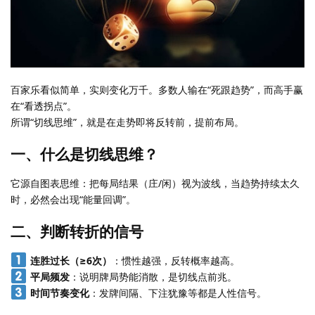
百家乐看似简单，实则变化万千。多数人输在“死跟趋势”，而高手赢
在“看透拐点”。
所谓“切线思维”，就是在走势即将反转前，提前布局。
一、什么是切线思维？
它源自图表思维：把每局结果（庄/闲）视为波线，当趋势持续太久
时，必然会出现“能量回调”。
二、判断转折的信号
连胜过长（≥6次）
：惯性越强，反转概率越高。
平局频发
：说明牌局势能消散，是切线点前兆。
时间节奏变化
：发牌间隔、下注犹豫等都是人性信号。