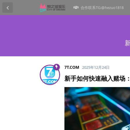
合作联系TG:@hezuo1818
7T.​COM
2025年12月24日
新手如何快速融入赌场