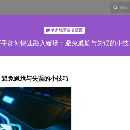
梦之城平台交流区
新手如何快速融入赌场：避免尴尬与失误的小技
：避免尴尬与失误的小技巧