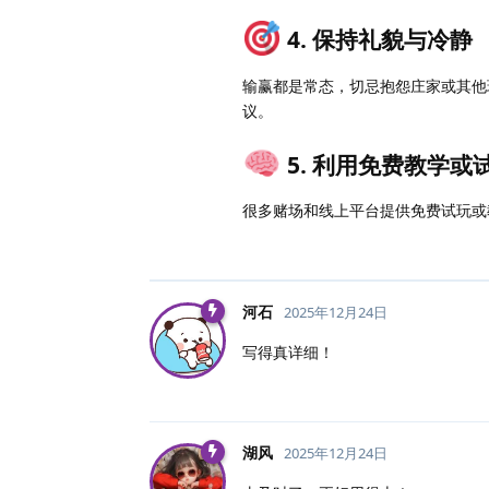
4. 保持礼貌与冷静
输赢都是常态，切忌抱怨庄家或其他
议。
5. 利用免费教学或
很多赌场和线上平台提供免费试玩或
河石
2025年12月24日
写得真详细！
湖风
2025年12月24日