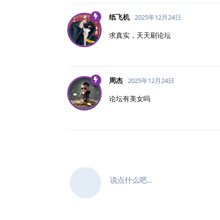
纸飞机
2025年12月24日
求真实，天天刷论坛
周杰
2025年12月24日
论坛有美女吗
说点什么吧...