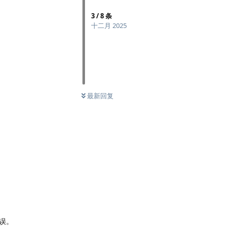
3
/
8
条
十二月 2025
最新回复
误。