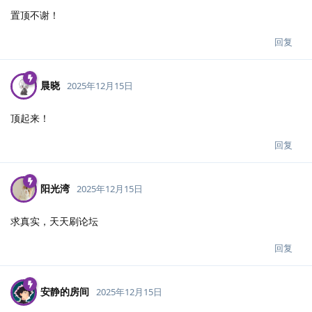
置顶不谢！
回复
晨晓
2025年12月15日
顶起来！
回复
阳光湾
2025年12月15日
求真实，天天刷论坛
回复
安静的房间
2025年12月15日