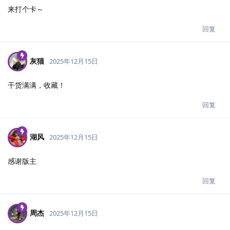
来打个卡～
回复
灰猫
2025年12月15日
干货满满，收藏！
回复
湖风
2025年12月15日
感谢版主
回复
周杰
2025年12月15日