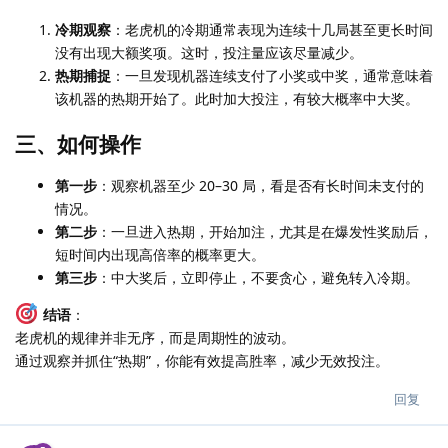
冷期观察
：老虎机的冷期通常表现为连续十几局甚至更长时间
没有出现大额奖项。这时，投注量应该尽量减少。
热期捕捉
：一旦发现机器连续支付了小奖或中奖，通常意味着
该机器的热期开始了。此时加大投注，有较大概率中大奖。
三、如何操作
第一步
：观察机器至少 20–30 局，看是否有长时间未支付的
情况。
第二步
：一旦进入热期，开始加注，尤其是在爆发性奖励后，
短时间内出现高倍率的概率更大。
第三步
：中大奖后，立即停止，不要贪心，避免转入冷期。
结语
：
老虎机的规律并非无序，而是周期性的波动。
通过观察并抓住“热期”，你能有效提高胜率，减少无效投注。
回复