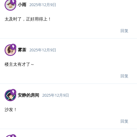
小雨
2025年12月9日
太及时了，正好用得上！
回复
雾茶
2025年12月9日
楼主太有才了～
回复
安静的房间
2025年12月9日
沙发！
回复