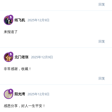
回复
纸飞机
2025年12月9日
来报道了
回复
北门老张
2025年12月9日
非常感谢，收藏！
回复
阳光湾
2025年12月9日
感恩分享，好人一生平安！