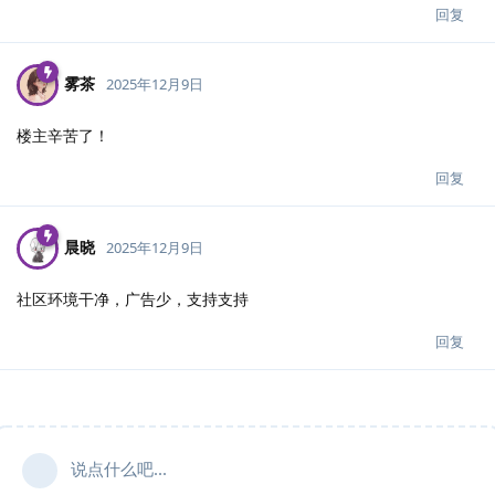
回复
雾茶
2025年12月9日
楼主辛苦了！
回复
晨晓
2025年12月9日
社区环境干净，广告少，支持支持
回复
说点什么吧...