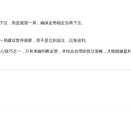
下注，而是观望一局，确保走势稳定后再下注。
一局建议暂停观察，而不是立刻追注，以免误判。
核心技巧之一，只有准确判断走势，并结合合理的投注策略，才能稳健盈