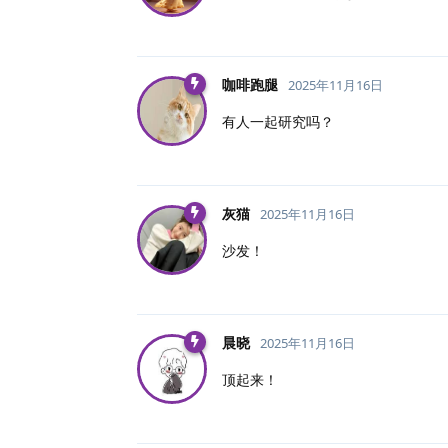
咖啡跑腿
2025年11月16日
有人一起研究吗？
灰猫
2025年11月16日
沙发！
晨晓
2025年11月16日
顶起来！