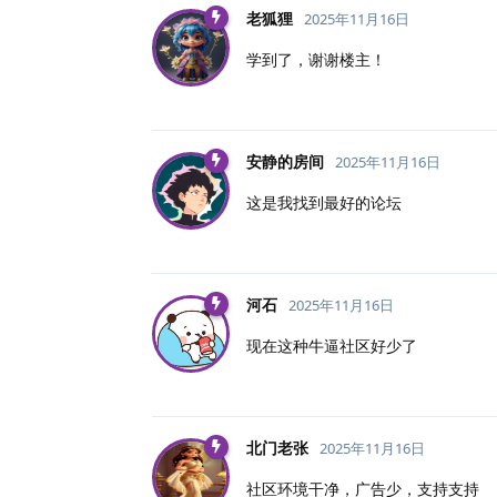
老狐狸
2025年11月16日
学到了，谢谢楼主！
安静的房间
2025年11月16日
这是我找到最好的论坛
河石
2025年11月16日
现在这种牛逼社区好少了
北门老张
2025年11月16日
社区环境干净，广告少，支持支持