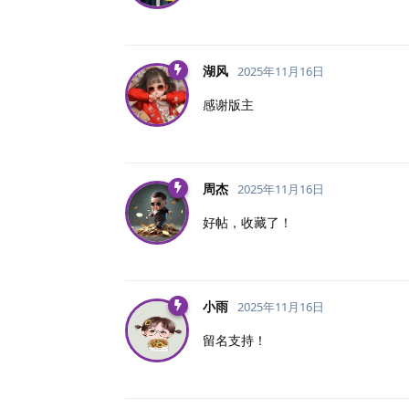
湖风
2025年11月16日
感谢版主
周杰
2025年11月16日
好帖，收藏了！
小雨
2025年11月16日
留名支持！