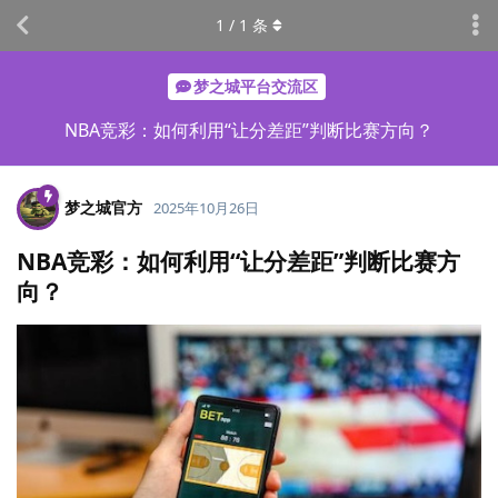
1
/
1
条
梦之城平台交流区
NBA竞彩：如何利用“让分差距”判断比赛方向？
梦之城官方
2025年10月26日
NBA竞彩：如何利用“让分差距”判断比赛方
向？