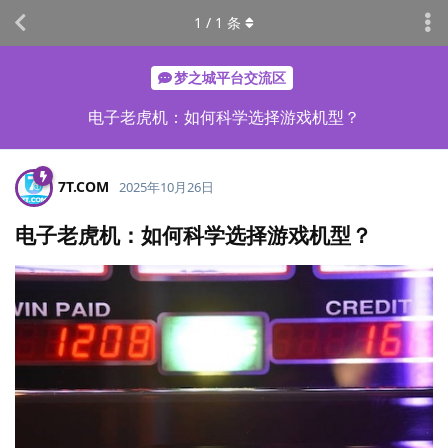
1
/
1
条
梦之城平台交流区
电子老虎机：如何科学选择游戏机型？
7T.​COM
2025年10月26日
电子老虎机：如何科学选择游戏机型？