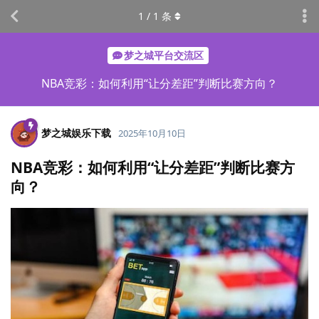
1
/
1
条
梦之城平台交流区
NBA竞彩：如何利用“让分差距”判断比赛方向？
梦之城娱乐下载
2025年10月10日
NBA竞彩：如何利用“让分差距”判断比赛方
向？