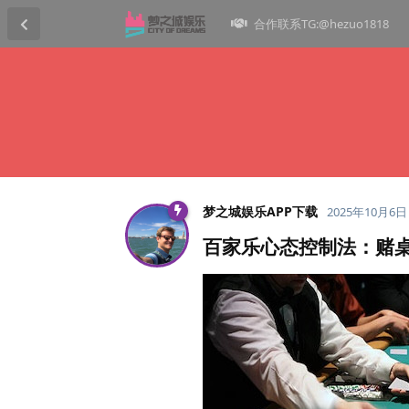
合作联系TG:@hezuo1818
梦之城娱乐APP下载
2025年10月6日
百家乐心态控制法：赌