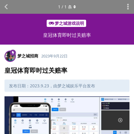
1
/
1
条
梦之城游戏说明
皇冠体育即时过关赔率
梦之城招商
2023年9月22日
皇冠体育即时过关赔率
发布日期：2023.9.23，由梦之城娱乐平台发布