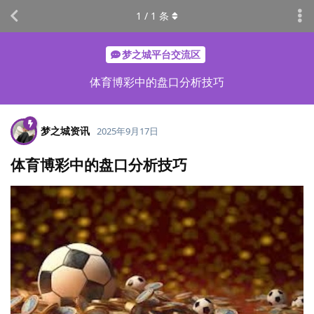
1
/
1
条
梦之城平台交流区
体育博彩中的盘口分析技巧
梦之城资讯
2025年9月17日
体育博彩中的盘口分析技巧