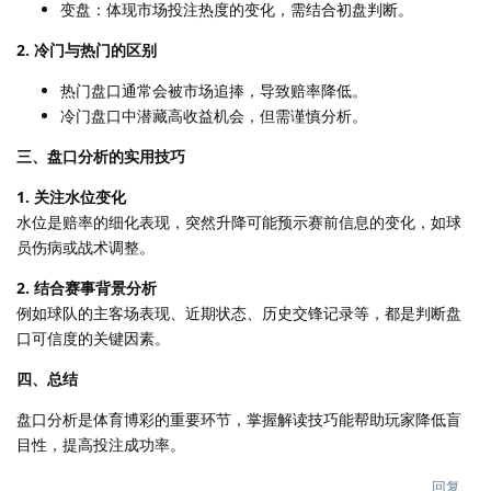
变盘：体现市场投注热度的变化，需结合初盘判断。
2. 冷门与热门的区别
热门盘口通常会被市场追捧，导致赔率降低。
冷门盘口中潜藏高收益机会，但需谨慎分析。
三、盘口分析的实用技巧
1. 关注水位变化
水位是赔率的细化表现，突然升降可能预示赛前信息的变化，如球
员伤病或战术调整。
2. 结合赛事背景分析
例如球队的主客场表现、近期状态、历史交锋记录等，都是判断盘
口可信度的关键因素。
四、总结
盘口分析是体育博彩的重要环节，掌握解读技巧能帮助玩家降低盲
目性，提高投注成功率。
回复