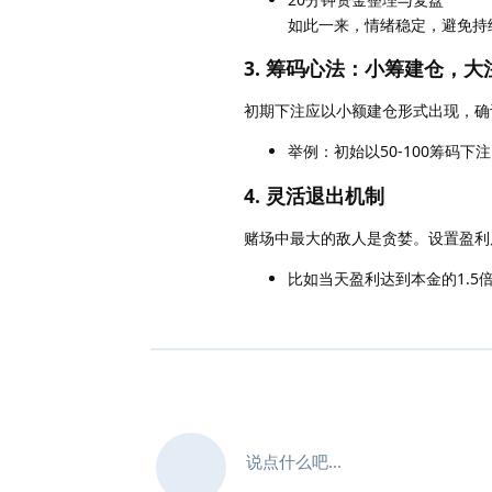
如此一来，情绪稳定，避免持
3. 筹码心法：小筹建仓，大
初期下注应以小额建仓形式出现，确
举例：初始以50-100筹码下
4. 灵活退出机制
赌场中最大的敌人是贪婪。设置盈利
比如当天盈利达到本金的1.5
说点什么吧...