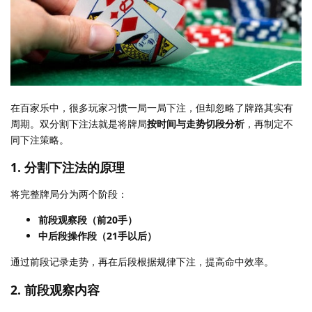
在百家乐中，很多玩家习惯一局一局下注，但却忽略了牌路其实有
周期。双分割下注法就是将牌局
按时间与走势切段分析
，再制定不
同下注策略。
1. 分割下注法的原理
将完整牌局分为两个阶段：
前段观察段（前20手）
中后段操作段（21手以后）
通过前段记录走势，再在后段根据规律下注，提高命中效率。
2. 前段观察内容