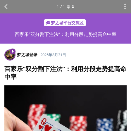
1
/
1
条
梦之城平台交流区
百家乐“双分割下注法”：利用分段走势提高命中率
梦之城登录
2025年8月31日
百家乐“双分割下注法”：利用分段走势提高命
中率