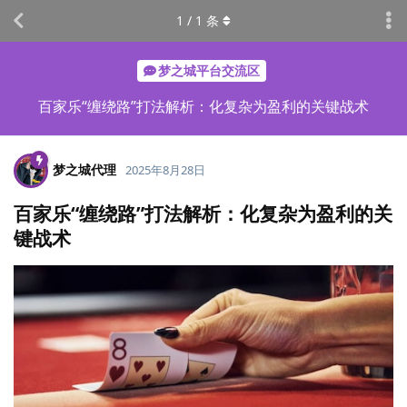
1
/
1
条
梦之城平台交流区
百家乐“缠绕路”打法解析：化复杂为盈利的关键战术
梦之城代理
2025年8月28日
百家乐“缠绕路”打法解析：化复杂为盈利的关
键战术