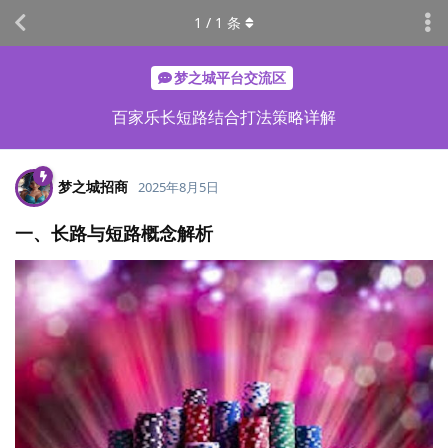
1
/
1
条
梦之城平台交流区
百家乐长短路结合打法策略详解
梦之城招商
2025年8月5日
一、长路与短路概念解析