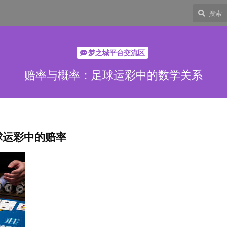
梦之城平台交流区
赔率与概率：足球运彩中的数学关系
球运彩中的赔率