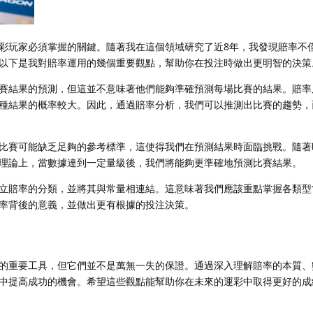
彩玩家必須掌握的關鍵。隨著我在這個領域研究了近8年，我發現賠率不
以下是我對賠率運用的幾個重要觀點，幫助你在投注時做出更明智的決策
賽結果的預測，但這並不意味著他們能夠準確預測每場比賽的結果。賠率
種結果的概率較大。因此，通過賠率分析，我們可以推測出比賽的趨勢，
比賽可能缺乏足夠的參考標準，這使得我們在預測結果時面臨挑戰。隨著
理論上，當數據達到一定量級後，我們將能夠更準確地預測比賽結果。
立賠率的分類，並將其與常量相連結。這意味著我們應該重點掌握各類型
率背後的意義，並做出更有根據的投注決策。
的重要工具，但它們並不是萬無一失的保證。通過深入理解賠率的本質、
中提高成功的機會。希望這些觀點能幫助你在未來的運彩中取得更好的成