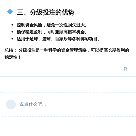
三、分级投注的优势
控制资金风险，避免一次性损失过大。
确保稳定盈利，同时兼顾高赔率机会。
适用于足球、篮球、百家乐等各种博彩项目。
总结：
分级投注是一种科学的资金管理策略，可以提高长期盈利的
稳定性！
回复
说点什么吧...