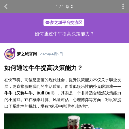
1
/
1
条
梦之城平台交流区
如何通过牛牛提高决策能力？
梦之城官网
2025年4月9日
如何通过牛牛提高决策能力？
在快节奏、高信息密度的现代社会，提升决策能力不仅关乎职业发
展，更直接影响我们的生活质量。而看似娱乐性的扑克牌游戏——
牛牛（又称斗牛、Bull Bull）
，其实是一个非常适合锻炼决策能力
的小游戏。它在概率计算、风险评估、心理博弈等方面，对玩家提
出了系统性的挑战，堪称“娱乐中的理性训练营”。