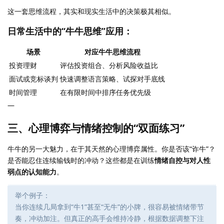
这一套思维流程，其实和现实生活中的决策极其相似。
日常生活中的“牛牛思维”应用：
场景
对应牛牛思维流程
投资理财
评估投资组合、分析风险收益比
面试或竞标谈判
快速调整语言策略、试探对手底线
时间管理
在有限时间中排序任务优先级
—
三、心理博弈与情绪控制的“双面练习”
牛牛的另一大魅力，在于其天然的心理博弈属性。你是否该“诈牛”？
是否能忍住连续输钱时的冲动？这些都是在训练
情绪自控与对人性
弱点的认知能力
。
举个例子：
当你连续几局拿到“牛1”甚至“无牛”的小牌，很容易被情绪带节
奏，冲动加注。但真正的高手会维持冷静，根据数据调整下注