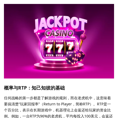
概率与RTP：知己知彼的基础
任何战略的第一步都是了解游戏的规则，而在老虎机中，这意味着
要搞清楚“玩家回报率”（Return to Player，简称RTP）。RTP是一
个百分比，表示在长期游戏中，机器理论上会返还给玩家的资金比
例。例如，一台RTP为96%的老虎机，平均每投入100美元，会返还