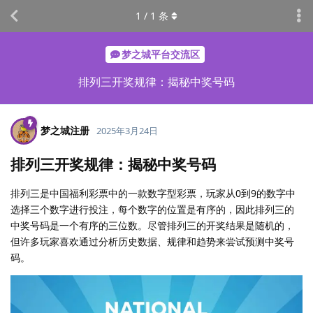
1
/
1
条
梦之城平台交流区
排列三开奖规律：揭秘中奖号码
梦之城注册
2025年3月24日
排列三开奖规律：揭秘中奖号码
排列三是中国福利彩票中的一款数字型彩票，玩家从0到9的数字中
选择三个数字进行投注，每个数字的位置是有序的，因此排列三的
中奖号码是一个有序的三位数。尽管排列三的开奖结果是随机的，
但许多玩家喜欢通过分析历史数据、规律和趋势来尝试预测中奖号
码。