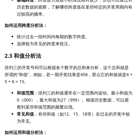
历史数据的观察，了解哪些跨度值在某些特定的开奖周期内有
过较高的频率。
如何运用跨度分析法：
统计过去一段时间内每期的数字跨度。
选择较为常见的跨度来投注。
2.3
和值分析法
排列三的开奖号码可以根据各个数字的总和来分析，这个总和就是
所谓的“和值”。例如，若一期开奖结果是456，那么它的和值就是4 +
5 + 6 = 15。
和值范围
：排列三的和值通常在一定范围内波动。最小和值为
0（000），最大和值为27（999）。根据历史数据，可以观
察到某些和值范围的频繁出现。
常见和值
：有些和值（如12、15、18等）在过去的开奖中较
为常见。
如何运用和值分析法：