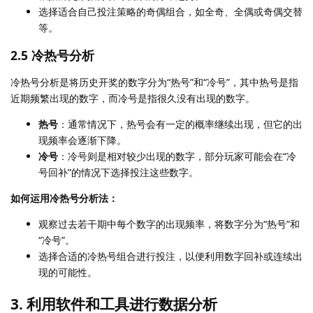
选择适合自己投注策略的奇偶组合，如全奇、全偶或奇偶交替
等。
2.5
冷热号分析
冷热号分析是将历史开奖的数字分为“热号”和“冷号”，其中热号是指
近期频繁出现的数字，而冷号是指很久没有出现的数字。
热号
：通常情况下，热号会有一定的概率继续出现，但它的出
现频率会逐渐下降。
冷号
：冷号则是相对较少出现的数字，部分玩家可能会在“冷
号回补”的情况下选择投注这些数字。
如何运用冷热号分析法：
观察过去若干期中每个数字的出现频率，将数字分为“热号”和
“冷号”。
选择合适的冷热号组合进行投注，以便利用数字回补或连续出
现的可能性。
3.
利用软件和工具进行数据分析