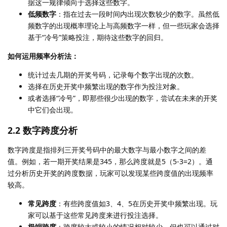
据这一规律倾向于选择这些数字。
低频数字
：指在过去一段时间内出现次数较少的数字。虽然低
频数字的出现概率理论上与高频数字一样，但一些玩家会选择
基于“冷号”策略投注，期待这些数字的回归。
如何运用频率分析法：
统计过去几期的开奖号码，记录每个数字出现的次数。
选择在历史开奖中频繁出现的数字作为投注对象。
或者选择“冷号”，即那些很少出现的数字，尝试在未来的开奖
中它们会出现。
2.2
数字跨度分析
数字跨度是指排列三开奖号码中的最大数字与最小数字之间的差
值。例如，若一期开奖结果是345，那么跨度就是5（5-3=2）。通
过分析历史开奖的跨度数据，玩家可以发现某些跨度值的出现频率
较高。
常见跨度
：有些跨度值如3、4、5在历史开奖中频繁出现。玩
家可以基于这些常见跨度来进行投注选择。
极端跨度
：跨度较大或较小的情况相对较少，但也可以通过对