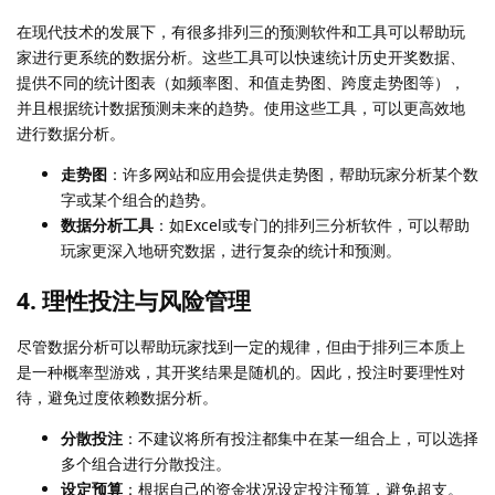
在现代技术的发展下，有很多排列三的预测软件和工具可以帮助玩
家进行更系统的数据分析。这些工具可以快速统计历史开奖数据、
提供不同的统计图表（如频率图、和值走势图、跨度走势图等），
并且根据统计数据预测未来的趋势。使用这些工具，可以更高效地
进行数据分析。
走势图
：许多网站和应用会提供走势图，帮助玩家分析某个数
字或某个组合的趋势。
数据分析工具
：如Excel或专门的排列三分析软件，可以帮助
玩家更深入地研究数据，进行复杂的统计和预测。
4.
理性投注与风险管理
尽管数据分析可以帮助玩家找到一定的规律，但由于排列三本质上
是一种概率型游戏，其开奖结果是随机的。因此，投注时要理性对
待，避免过度依赖数据分析。
分散投注
：不建议将所有投注都集中在某一组合上，可以选择
多个组合进行分散投注。
设定预算
：根据自己的资金状况设定投注预算，避免超支。