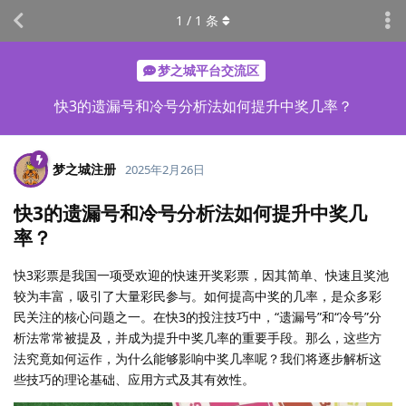
1
/
1
条
梦之城平台交流区
快3的遗漏号和冷号分析法如何提升中奖几率？
梦之城注册
2025年2月26日
快3的遗漏号和冷号分析法如何提升中奖几
率？
快3彩票是我国一项受欢迎的快速开奖彩票，因其简单、快速且奖池
较为丰富，吸引了大量彩民参与。如何提高中奖的几率，是众多彩
民关注的核心问题之一。在快3的投注技巧中，“遗漏号”和“冷号”分
析法常常被提及，并成为提升中奖几率的重要手段。那么，这些方
法究竟如何运作，为什么能够影响中奖几率呢？我们将逐步解析这
些技巧的理论基础、应用方式及其有效性。