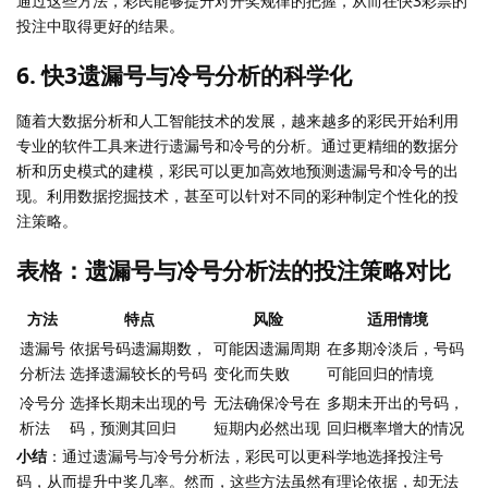
通过这些方法，彩民能够提升对开奖规律的把握，从而在快3彩票的
投注中取得更好的结果。
6. 快3遗漏号与冷号分析的科学化
随着大数据分析和人工智能技术的发展，越来越多的彩民开始利用
专业的软件工具来进行遗漏号和冷号的分析。通过更精细的数据分
析和历史模式的建模，彩民可以更加高效地预测遗漏号和冷号的出
现。利用数据挖掘技术，甚至可以针对不同的彩种制定个性化的投
注策略。
表格：遗漏号与冷号分析法的投注策略对比
方法
特点
风险
适用情境
遗漏号
依据号码遗漏期数，
可能因遗漏周期
在多期冷淡后，号码
分析法
选择遗漏较长的号码
变化而失败
可能回归的情境
冷号分
选择长期未出现的号
无法确保冷号在
多期未开出的号码，
析法
码，预测其回归
短期内必然出现
回归概率增大的情况
小结
：通过遗漏号与冷号分析法，彩民可以更科学地选择投注号
码，从而提升中奖几率。然而，这些方法虽然有理论依据，却无法