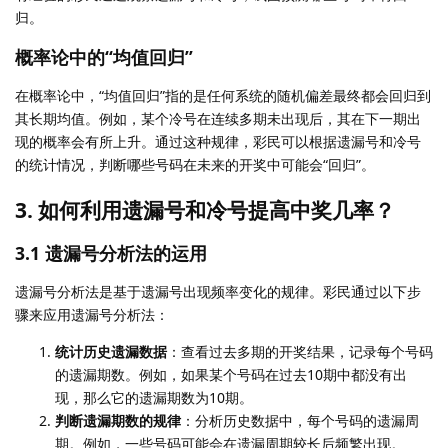
归。
概率论中的“均值回归”
在概率论中，“均值回归”指的是任何系统的随机偏差最终都会回归到
其长期均值。例如，某个冷号在连续多期未出现后，其在下一期出
现的概率会有所上升。通过这种规律，彩民可以根据遗漏号和冷号
的统计情况，判断哪些号码在未来的开奖中可能会“回归”。
3. 如何利用遗漏号和冷号提高中奖几率？
3.1 遗漏号分析法的运用
遗漏号分析法是基于遗漏号出现频率变化的规律。彩民通过以下步
骤来应用遗漏号分析法：
统计历史遗漏数据
：查看过去多期的开奖结果，记录每个号码
的遗漏期数。例如，如果某个号码在过去10期中都没有出
现，那么它的遗漏期数为10期。
判断遗漏期数的规律
：分析历史数据中，每个号码的遗漏周
期。例如，一些号码可能会在遗漏周期较长后频繁出现。