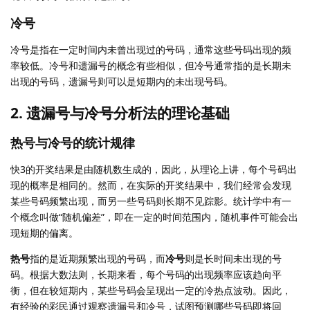
冷号
冷号是指在一定时间内未曾出现过的号码，通常这些号码出现的频
率较低。冷号和遗漏号的概念有些相似，但冷号通常指的是长期未
出现的号码，遗漏号则可以是短期内的未出现号码。
2. 遗漏号与冷号分析法的理论基础
热号与冷号的统计规律
快3的开奖结果是由随机数生成的，因此，从理论上讲，每个号码出
现的概率是相同的。然而，在实际的开奖结果中，我们经常会发现
某些号码频繁出现，而另一些号码则长期不见踪影。统计学中有一
个概念叫做“随机偏差”，即在一定的时间范围内，随机事件可能会出
现短期的偏离。
热号
指的是近期频繁出现的号码，而
冷号
则是长时间未出现的号
码。根据大数法则，长期来看，每个号码的出现频率应该趋向平
衡，但在较短期内，某些号码会呈现出一定的冷热点波动。因此，
有经验的彩民通过观察遗漏号和冷号，试图预测哪些号码即将回