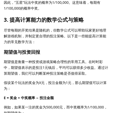
因此，“五星”玩法中奖的概率为1/100,000。这意味着，每期有
1/100,000的概率中奖。
3.
提高计算能力的数学公式与策略
尽管每期的开奖结果是随机的，但数学公式可以帮助玩家更好地理
解游戏机制，并制定更合理的投注策略。以下是一些能提高计算能
力的常见数学方法：
期望值与投资回报
期望值是衡量一种投资或游戏策略合理性的常用工具。在时时彩
中，期望值表示的是投注1元钱后，平均可以获得多少收益。通过计
算期望值，我们可以判断某种投注策略是否值得采取。
假设某个玩法的奖金为X元，投注金额为1元，那么期望值可以计算
为：
E = 奖金 × 中奖概率 − 投注金额
例如，如果某一注的奖金为500,000元，而中奖概率为1/100,000，
则期望值为：