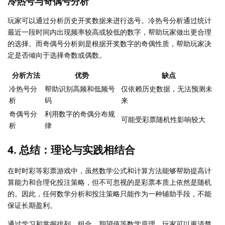
冷热号与奇偶号分析
玩家可以通过分析历史开奖数据来进行选号。冷热号分析通过统计
最近一段时间内出现频率较高或较低的数字，帮助玩家做出更合理
的选择。而奇偶号分析则是根据开奖数字的奇偶性质，帮助玩家决
定是否倾向于选择奇数或偶数。
分析方法
优势
缺点
冷热号分
帮助识别高频和低频号
仅依赖历史数据，无法预测未
析
码
来
奇偶号分
利用数字的奇偶分布规
可能受彩票随机性影响较大
析
律
4.
总结：理论与实践相结合
在时时彩等彩票游戏中，虽然数学公式和计算方法能够帮助提高计
算能力和合理化投注策略，但不可忽视的是彩票本质上依然是随机
的。因此，任何数学分析和投注策略只能作为一种辅助手段，不能
保证长期盈利。
通过学习和掌握排列、组合、期望值等数学原理，玩家可以更清楚