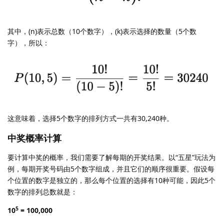
其中，(n)表示总数（10个数字），(k)表示选择的数量（5个数
字），所以：
这意味着，选择5个数字的排列方式一共有30,240种。
中奖概率计算
要计算中奖的概率，我们需要了解每期的开奖结果。以“五星”玩法为
例，每期开奖号码由5个数字组成，并且它们的顺序很重要。假设每
个位置的数字是独立的，那么每个位置的选择有10种可能，因此5个
数字的排列总数就是：
5
10
= 100,000