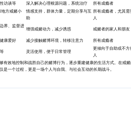
性访谈等
深入解决心理根源问题，系统治疗
所有成瘾者
和地方戒赌小
情感支持，群体力量，定期分享与互
所有成瘾者，尤其需
助
人
边界、监督进
增强戒赌动力，减少诱惑
戒赌者的家人和朋友
健康爱好
减少接触赌博环境，转移注意力
所有成瘾者
更倾向于自助或不方
等
灵活使用，便于日常管理
人
够有效地控制和战胜自己的赌博行为，逐步重建健康的生活方式。在戒赌
仅是一个过程，更是一场个人与自我、与社会互动的长期战斗。