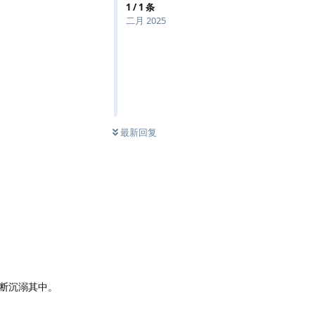
1
/
1
条
二月 2025
最新回复
断沉溺其中。