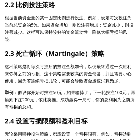
2.2 比例投注策略
根据当前资金量的某一固定比例进行投注。例如，设定每次投注为
当前总资金的5%。如果资金增加，则投注额增加；资金减少，则投
注额减少。这样可以保持较好的资金流动性，降低大幅亏损的风
险。
2.3 死亡循环（Martingale）策略
这种策略是将每次亏损后的投注金额加倍，以便最终通过一次胜利
来弥补之前的亏损。这个策略需要较高的资金储备，并且需要小心
使用，因为若连续亏损几轮，可能会导致资金迅速消耗殆尽。
举例
：假设你开始时投注50元，如果输掉了，下一轮投注100元，再
输则下注200元，依此类推。成功赢得一局时，你的总利润为之前所
有亏损的总和。
2.4 设置亏损限额和盈利目标
无论采用哪种投注策略，都应设置一个亏损限额。例如，亏损达到