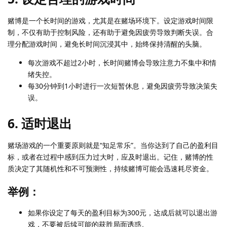
赌博是一个长时间的游戏，尤其是在赌场环境下。设定游戏时间限
制，不仅有助于控制风险，还有助于避免因疲劳导致判断失误。合
理分配游戏时间，避免长时间沉浸其中，始终保持清醒的头脑。
每次游戏不超过2小时，长时间赌博会导致注意力不集中和情
绪失控。
每30分钟到1小时进行一次短暂休息，避免因疲劳导致决策失
误。
6.
适时退出
赌场游戏的一个重要原则就是“知足常乐”。当你达到了自己的盈利目
标，或者在过程中感到压力过大时，应及时退出。记住，赌博的性
质决定了其随机性和不可预测性，持续赌博可能会迅速耗尽资金。
举例：
如果你设定了每天的盈利目标为300元，达成后就可以退出游
戏，不要被后续可能的获胜局面诱惑。