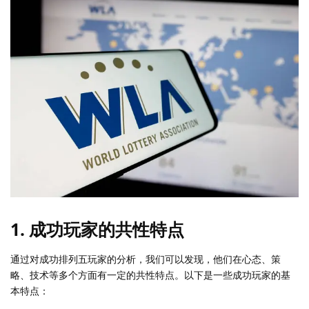
1. 成功玩家的共性特点
通过对成功排列五玩家的分析，我们可以发现，他们在心态、策
略、技术等多个方面有一定的共性特点。以下是一些成功玩家的基
本特点：