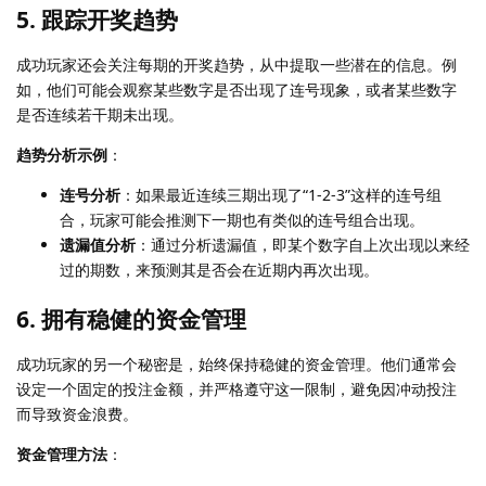
5. 跟踪开奖趋势
成功玩家还会关注每期的开奖趋势，从中提取一些潜在的信息。例
如，他们可能会观察某些数字是否出现了连号现象，或者某些数字
是否连续若干期未出现。
趋势分析示例
：
连号分析
：如果最近连续三期出现了“1-2-3”这样的连号组
合，玩家可能会推测下一期也有类似的连号组合出现。
遗漏值分析
：通过分析遗漏值，即某个数字自上次出现以来经
过的期数，来预测其是否会在近期内再次出现。
6. 拥有稳健的资金管理
成功玩家的另一个秘密是，始终保持稳健的资金管理。他们通常会
设定一个固定的投注金额，并严格遵守这一限制，避免因冲动投注
而导致资金浪费。
资金管理方法
：