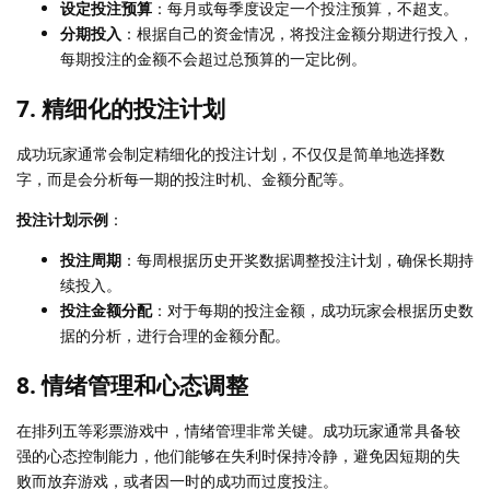
设定投注预算
：每月或每季度设定一个投注预算，不超支。
分期投入
：根据自己的资金情况，将投注金额分期进行投入，
每期投注的金额不会超过总预算的一定比例。
7. 精细化的投注计划
成功玩家通常会制定精细化的投注计划，不仅仅是简单地选择数
字，而是会分析每一期的投注时机、金额分配等。
投注计划示例
：
投注周期
：每周根据历史开奖数据调整投注计划，确保长期持
续投入。
投注金额分配
：对于每期的投注金额，成功玩家会根据历史数
据的分析，进行合理的金额分配。
8. 情绪管理和心态调整
在排列五等彩票游戏中，情绪管理非常关键。成功玩家通常具备较
强的心态控制能力，他们能够在失利时保持冷静，避免因短期的失
败而放弃游戏，或者因一时的成功而过度投注。