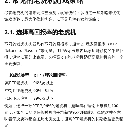
2. 常见的老虎机游戏策略
尽管老虎机的结果无法被预测，玩家仍然可以通过一些策略来优化
游戏体验，最大化盈利机会。以下是几种有效的策略：
2.1. 选择高回报率的老虎机
不同的老虎机机器具有不同的回报率，通常以“玩家回报率（RTP，
Return to Player）”来衡量。RTP表示长期内玩家所能获得的平均回
报，通常以百分比表示。选择高RTP的老虎机是提高赢利机会的一个
重要步骤。
老虎机类型
RTP（理论回报率）
高RTP老虎机
96%及以上
中等RTP老虎机
90% - 95%
低RTP老虎机
89%及以下
例如，选择一款RTP为96%的老虎机，意味着在理论上每投注100
元，玩家可以期望在长时间内平均获得96元的回报。虽然这并不意
味着每次旋转都会按此比例发生，但高RTP老虎机的长期收益更为稳
定。