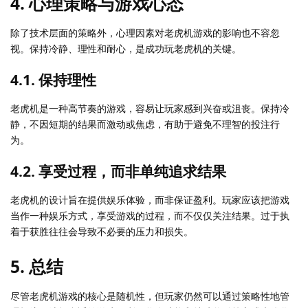
4. 心理策略与游戏心态
除了技术层面的策略外，心理因素对老虎机游戏的影响也不容忽
视。保持冷静、理性和耐心，是成功玩老虎机的关键。
4.1. 保持理性
老虎机是一种高节奏的游戏，容易让玩家感到兴奋或沮丧。保持冷
静，不因短期的结果而激动或焦虑，有助于避免不理智的投注行
为。
4.2. 享受过程，而非单纯追求结果
老虎机的设计旨在提供娱乐体验，而非保证盈利。玩家应该把游戏
当作一种娱乐方式，享受游戏的过程，而不仅仅关注结果。过于执
着于获胜往往会导致不必要的压力和损失。
5. 总结
尽管老虎机游戏的核心是随机性，但玩家仍然可以通过策略性地管