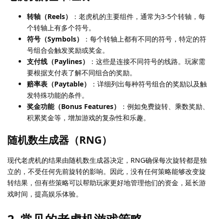
转轴（Reels）
：老虎机的主要组件，通常为3-5个转轴，每
个转轴上有多个符号。
符号（Symbols）
：每个转轴上都有不同的符号，特定的符
号组合会触发奖励或奖金。
支付线（Paylines）
：这些是连接不同符号的线路。玩家需
要根据支付表了解不同组合的奖励。
赔率表（Paytable）
：详细列出每种符号组合的奖励以及触
发特殊功能的条件。
奖金功能（Bonus Features）
：例如免费旋转、乘数奖励、
积累奖金等，增加游戏的复杂性和乐趣。
随机数生成器（RNG）
现代老虎机的结果由随机数生成器决定，RNG确保每次旋转都是独
立的，不受任何先前旋转的影响。因此，没有任何策略能够改变旋
转结果，但有些策略可以帮助玩家更好地管理他们的资金，延长游
戏时间，提高娱乐体验。