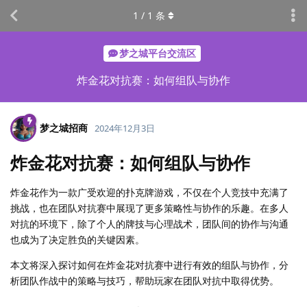
1
/
1
条
梦之城平台交流区
炸金花对抗赛：如何组队与协作
梦之城招商
2024年12月3日
炸金花对抗赛：如何组队与协作
炸金花作为一款广受欢迎的扑克牌游戏，不仅在个人竞技中充满了
挑战，也在团队对抗赛中展现了更多策略性与协作的乐趣。在多人
对抗的环境下，除了个人的牌技与心理战术，团队间的协作与沟通
也成为了决定胜负的关键因素。
本文将深入探讨如何在炸金花对抗赛中进行有效的组队与协作，分
析团队作战中的策略与技巧，帮助玩家在团队对抗中取得优势。