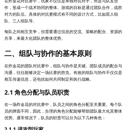
在炸金花对抗赛中，玩家不仅仅是单独对抗对手，而是与队友合
作，形成一个战术协同的整体。游戏的目标是通过团队合作，战胜
对方的队伍。具体的对抗赛模式有不同的设计方式，比如双人组
队、三人组队等。
每队之间相互竞争，但需要通过信息的交流、策略的配合、资源的
共享，来最大化团队的整体优势。
二、组队与协作的基本原则
在炸金花的团队对抗赛中，组队与协作是关键。团队成员的配合与
沟通，往往能够决定一场比赛的胜负。有效的组队与协作不仅仅是
相互传递信息，还包括如何共同制定和执行战略。
2.1 角色分配与队员职责
在一场炸金花的对抗赛中，队员之间的角色分配至关重要。每个队
员的牌面不同，因此，合理的角色分配能够帮助团队最大化其整体
优势。通常情况下，队员的职责可以分为以下几种角色：
2.1.1 进攻型玩家