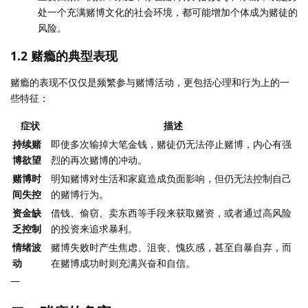
处一个充满赌博文化的社会环境，都可能增加个体成为赌徒的
风险。
1.2 赌瘾的典型表现
赌瘾的表现不仅仅是频繁参与赌博活动，更包括心理和行为上的一
些特征：
症状
描述
持续赌
即使多次输掉大笔金钱，赌徒仍无法停止赌博，内心有强
博欲望
烈的再次赌博的冲动。
赌博时
明知赌博对生活和家庭造成负面影响，但仍无法控制自己
间失控
的赌博行为。
资金缺
借钱、偷窃、卖东西等手段来获取赌资，或者通过高风险
乏控制
的投资来追求暴利。
情绪波
赌博失败时产生焦虑、沮丧、愧疚感，甚至自暴自弃，而
动
在赌博成功时则充满兴奋和自信。
—