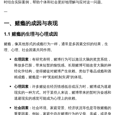
时结合实际案例，帮助个体和社会更好地理解与应对这一问题。
—
一、赌瘾的成因与表现
1.1 赌瘾的生理与心理成因
赌瘾，像其他形式的成瘾行为一样，通常是多因素交织的结果，生
理、心理、社会因素共同作用。
生理因素
：有研究表明，赌博行为可以激活大脑的奖赏系统，
释放多巴胺，带来短暂的愉悦感。长期赌博可能改变大脑的神
经化学结构，使得赌徒对赌博产生依赖。类似于毒品成瘾和酒
精成瘾，赌瘾是一种“奖励机制失调”的体现。
心理因素
：许多赌徒在经历情感低谷或压力时，赌博成为逃避
现实的一种方式。对于某些人来说，赌博带来的暂时兴奋感和
逃避现实的感觉可能成为心理上的依赖。
社会因素
：社会环境、家庭背景、经济状况等也是导致赌瘾的
重要因素。例如，家庭中存在赌博行为的父母、亲戚，或是身