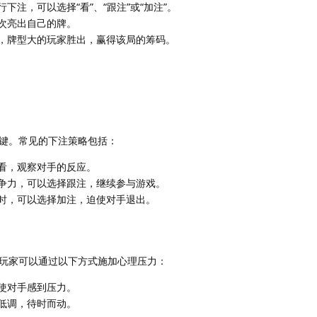
下注，可以选择“看”、“跟注”或“加注”。
次亮出自己的牌。
，牌型大的玩家胜出，赢得该局的筹码。
键。常见的下注策略包括：
看，观察对手的反应。
争力，可以选择跟注，继续参与游戏。
时，可以选择加注，迫使对手退出。
玩家可以通过以下方式施加心理压力：
使对手感到压力。
低调，待时而动。