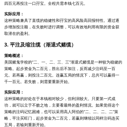
四百元再投注一口孖宝。全程共需本钱七百元。
实际应用：
这种策略兼具了直缆的稳健性和孖宝的高风险高回报特性。通过逐
步增加投注额，在失败时进行调整，可以有效地利用有限的资金获
取潜在的盈利。
3. 平注及缩注缆（渐退式赌缆）
策略概述：
美国赌鬼学校的“二、一、二、三、三”渐退式赌缆是一种较为稳健的
策略。起步资金为二百元，胜出后不加注，反而减少注码至一百
元。若再赢，则投注二百元。连赢五局的情况下，总共可以赢得一
千一百元。若失败，则需要重新开始。
实际应用：
这种策略的好处在于本钱相对较少，但利润较大。只要第一式成
功，就可以立于不败之地，主要看最终的盈利情况。如果觉得这个
策略的注码记忆困难，也可以采用高人阿伯的“二、二、二、二”策
略，平注买旺门，起步资金为二百元，若赢则继续以同样注码连买
五局，若输则重新开始。