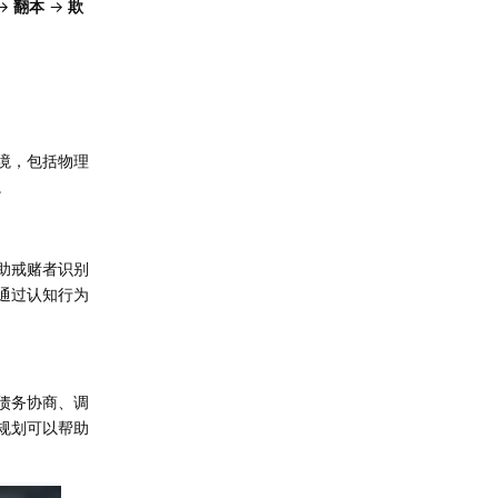
→
翻本
→
欺
境，包括物理
。
助戒赌者识别
通过认知行为
债务协商、调
规划可以帮助