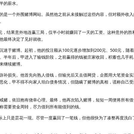
半的薪水。
的是一个外围赌博网站。虽然他之前从未接触过这些内容，但对额外收入
。
0元，结果意外地连赢三局，仅半小时就赚回了一天的工资。这种意外的胜
他最终决定了见好就收。
迷于赌博。起初，他的投注额从100元逐步增加到200元、500元，随
。半年后，甲进入了输钱阶段，之前赢得的钱被庄家收回，积蓄也几乎耗
来继续赌博。
弥补损失。他首先向熟人借钱，但输光后又去借网贷，企图用大笔资金实
恶化，甲不得不向家人坦白债务情况，但隐瞒了赌博的真相，谎称自己受
戒赌，依旧抱有侥幸心理。最终，他再次陷入赌博，短短一周便将所有借
称需要资金周转，尽力借到所有能借到的钱。
实际上只是昙花一现。尽管一度赢回了一笔钱，但他很快为了凑整再度洗白