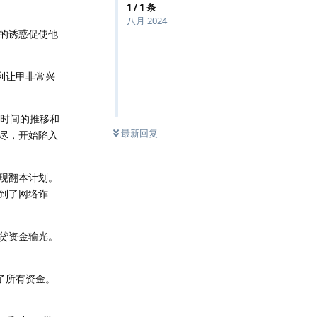
1
/
1
条
八月 2024
的诱惑促使他
利让甲非常兴
着时间的推移和
最新回复
尽，开始陷入
现翻本计划。
到了网络诈
贷资金输光。
了所有资金。