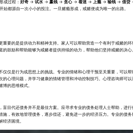
形成过程：
好奇
→
试水
→
赢钱
→
贪心
→
着迷
→
上瘾
→
输钱
→
借贷
开始都源自一次小小的投注。一旦赌瘾形成，戒赌便成为唯一的出路。
更重要的是提供动力和精神支持。家人可以帮助营造一个有利于戒赌的环
庭的鼓励和帮助能够为戒赌者提供持续的动力，帮助他们坚持戒赌的决心
不仅仅是行为或思想上的挑战。专业的情绪和心理干预至关重要，可以帮
次的心理问题，并学习健康的情绪管理和冲动控制技巧。心理咨询师可以
赌博的思维模式。
，盲目代还债务并不是最佳方案。应寻求专业的债务处理人士帮助，进行
措施，有效地管理债务，逐步偿还，避免进一步的经济压力。专业的债务
解经济困境。