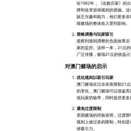
在1962年，《击败庄家》
牌和改变游戏规则的措施。这
缺乏兴趣和能力，他们更多依
致赌场的整体收入受到影响。
策略调整与玩家吸引
观察到规则调整的负面效果后
家的监控。这样一来，21点
广泛传播，赌场21点的收益占
对澳门赌场的启示
优化规则以吸引玩家
澳门赌场在过去依靠限制21
的变化，澳门赌场可以借鉴美
低玩家的输率，同时提供更多
避免过度限制
美国赌场的经验表明，过度限
规则上做过多的限制，特别是
体吸引力。