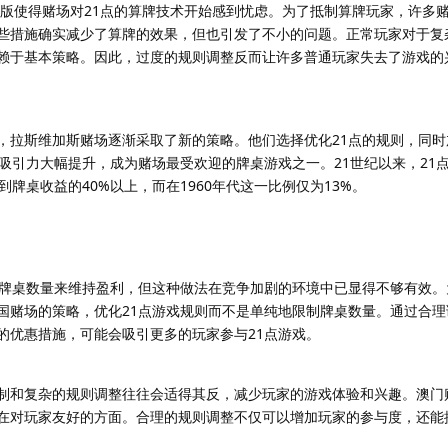
的出版使得赌场对21点的算牌技术开始感到忧虑。为了抵制算牌玩家，许多
些措施确实减少了算牌的效果，但也引发了不小的问题。正常玩家对于复
赖于基本策略。因此，过度的规则调整反而让许多普通玩家失去了游戏的
，拉斯维加斯赌场逐渐采取了新的策略。他们选择优化21点的规则，同时
的吸引力大幅提升，成为赌场最受欢迎的牌桌游戏之一。21世纪以来，21
到牌桌收益的40%以上，而在1960年代这一比例仅为13%。
点牌桌数量来维持盈利，但这种做法在竞争加剧的环境中已显得不够有效。
国赌场的策略，优化21点游戏规则而不是单纯地限制牌桌数量。通过合理
的优惠措施，可能会吸引更多的玩家参与21点游戏。
制和复杂的规则调整往往会适得其反，减少玩家的游戏体验和兴趣。澳门
在对玩家友好的方面。合理的规则调整不仅可以增加玩家的参与度，还能