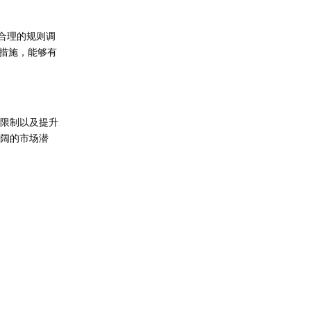
合理的规则调
措施，能够有
度限制以及提升
广阔的市场潜