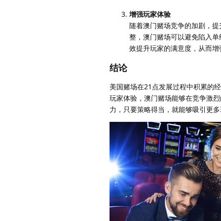
增强玩家体验
随着澳门赌场竞争的加剧，提
整，澳门赌场可以避免陷入单
效提升玩家的满意度，从而增
结论
美国赌场在21点发展过程中积累的
玩家体验，澳门赌场能够在竞争激烈
力，只要策略得当，就能够吸引更多